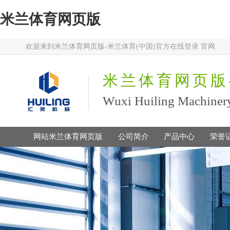
米兰体育网页版
欢迎来到米兰体育网页版-米兰体育(中国)官方在线登录 官网
米兰体育网页版
Wuxi Huiling Machinery
网站米兰体育网页版
公司简介
产品中心
荣誉