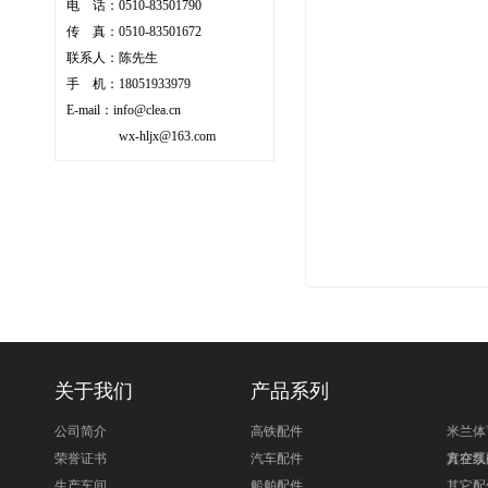
电 话：0510-83501790
传 真：0510-83501672
联系人：陈先生
手 机：18051933979
E-mail：info@clea.cn
wx-hljx@163.com
关于我们
产品系列
公司简介
高铁配件
米兰体
荣誉证书
汽车配件
方在线
真空泵
生产车间
船舶配件
其它配