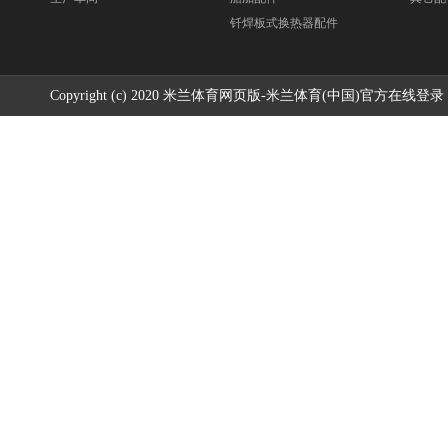
钎焊板式换热器配件
Copyright (c) 2020 米兰体育网页版-米兰体育(中国)官方在线登录 All R