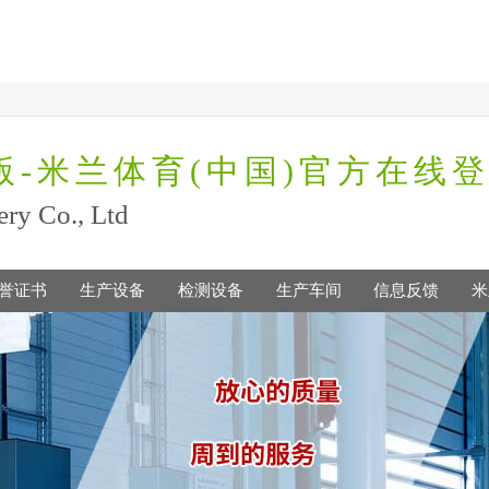
-米兰体育(中国)官方在线
ry Co., Ltd
誉证书
生产设备
检测设备
生产车间
信息反馈
米