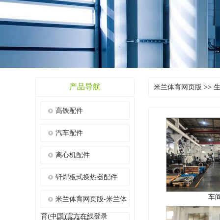
产品导航
米兰体育网页版
>>
高铁配件
汽车配件
离心机配件
钎焊板式换热器配件
车
米兰体育网页版-米兰体
育(中国)官方在线登录