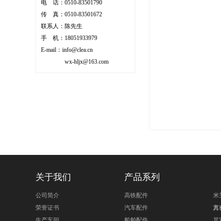
电 话：0510-83501790
传 真：0510-83501672
联系人：陈先生
手 机：18051933979
E-mail：info@clea.cn
wx-hljx@163.com
关于我们
产品系列
公司简介
高铁配件
米
荣誉证书
汽车配件
方
真
生产车间
船舶配件
其