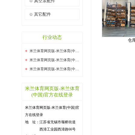
真空泵配件
其它配件
行业动态
仓
米兰体育网页版-米兰体育(中国)官方在线登录 成立于2005年3月，座落于沪宁...
米兰体育网页版-米兰体育(中国)官方在线登录 成立于2005年3月，座落于沪宁...
米兰体育网页版-米兰体育(中国)官方在线登录 成立于2005年3月，座落于沪宁...
米兰体育网页版-米兰体育
(中国)官方在线登录
米兰体育网页版-米兰体育(中国)官
方在线登录
地 址：江苏省无锡市堰桥街道
西漳工业园西漳路66号