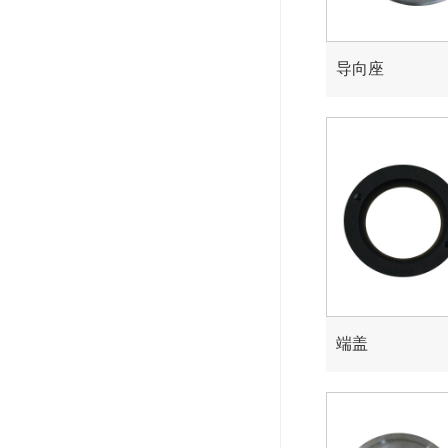
导向座
本公司是一家集产
端盖
和制造、产品生产
企业，公司通过了TS1
认证。主要加工设
心、日本马扎克车
数控卧式镗铣加工中