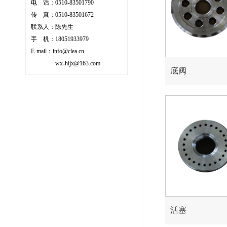
电 话：0510-83501790
传 真：0510-83501672
联系人：陈先生
手 机：18051933979
E-mail：info@clea.cn
wx-hljx@163.com
底阀
活塞