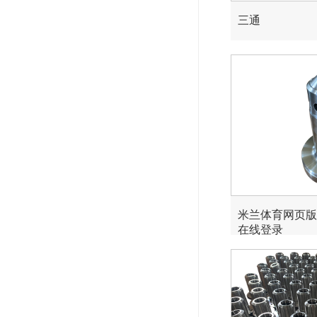
三通
本公司是一家集产
米兰体育网页版
和制造、产品生产
在线登录
企业，公司通过了TS1
认证。主要加工设
心、日本马扎克车
数控卧式镗铣加工中