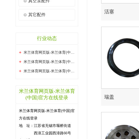
真空泵配件
本公司是一家集产
活塞
其它配件
和制造、产品生产
企业，公司通过了TS1
认证。主要加工设
心、日本马扎克车
行业动态
数控卧式镗铣加工中
米兰体育网页版-米兰体育(中国)官方在线登录 成立于2005年3月，座落于沪宁...
米兰体育网页版-米兰体育(中国)官方在线登录 成立于2005年3月，座落于沪宁...
米兰体育网页版-米兰体育(中国)官方在线登录 成立于2005年3月，座落于沪宁...
米兰体育网页版-米兰体育
瑞盖
(中国)官方在线登录
米兰体育网页版-米兰体育(中国)官
方在线登录
地 址：江苏省无锡市堰桥街道
西漳工业园西漳路66号