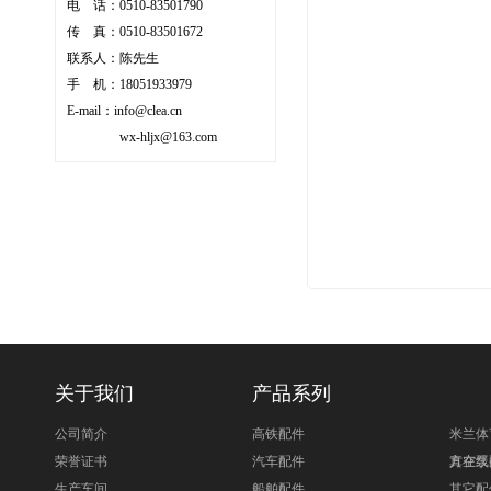
电 话：0510-83501790
传 真：0510-83501672
联系人：陈先生
手 机：18051933979
E-mail：info@clea.cn
wx-hljx@163.com
关于我们
产品系列
公司简介
高铁配件
米兰体
荣誉证书
汽车配件
方在线
真空泵
生产车间
船舶配件
其它配