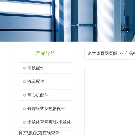
产品导航
米兰体育网页版
>>
产品
高铁配件
汽车配件
离心机配件
钎焊板式换热器配件
米兰体育网页版-米兰体
育(中国)官方在线登录