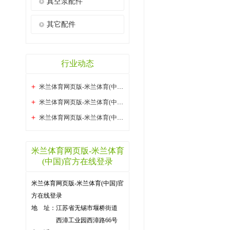
真空泵配件
其它配件
行业动态
米兰体育网页版-米兰体育(中国)官方在线登录 成立于2005年3月，座落于沪宁...
米兰体育网页版-米兰体育(中国)官方在线登录 成立于2005年3月，座落于沪宁...
米兰体育网页版-米兰体育(中国)官方在线登录 成立于2005年3月，座落于沪宁...
米兰体育网页版-米兰体育
(中国)官方在线登录
米兰体育网页版-米兰体育(中国)官
方在线登录
地 址：江苏省无锡市堰桥街道
西漳工业园西漳路66号