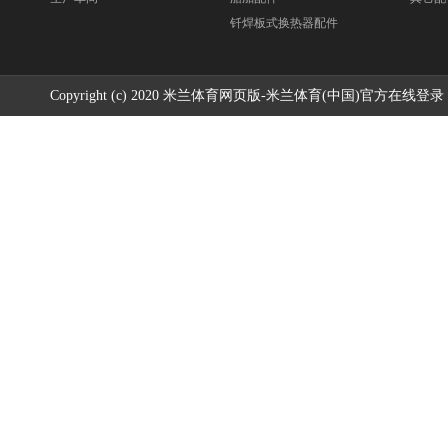
钎焊板式换热器配件
Copyright (c) 2020 米兰体育网页版-米兰体育(中国)官方在线登录 All R