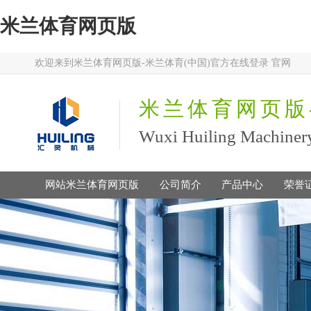
米兰体育网页版
欢迎来到米兰体育网页版-米兰体育(中国)官方在线登录 官网
米兰体育网页版
Wuxi Huiling Machinery
网站米兰体育网页版
公司简介
产品中心
荣誉