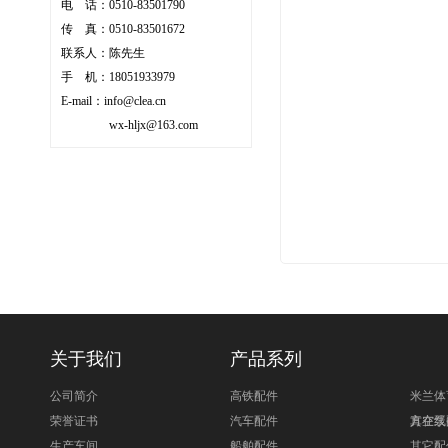
电 话：0510-83501790
传 真：0510-83501672
联系人：陈先生
手 机：18051933979
E-mail：info@clea.cn
wx-hljx@163.com
关于我们
产品系列
公司简介
高铁配件
米兰体
荣誉证书
汽车配件
方在线
真空泵
生产车间
船舶配件
其它配