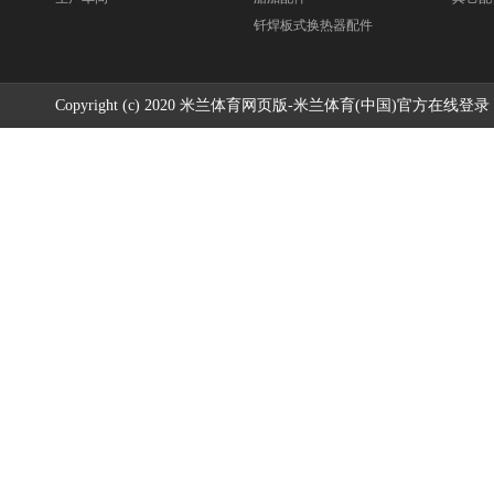
钎焊板式换热器配件
Copyright (c) 2020 米兰体育网页版-米兰体育(中国)官方在线登录 All R