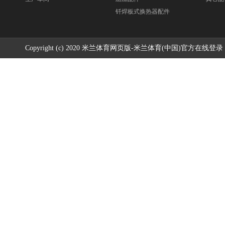
钎焊板式换热器配件
Copyright (c) 2020 米兰体育网页版-米兰体育(中国)官方在线登录 All R