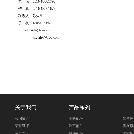
电 话：0510-83501790
传 真：0510-83501672
联系人：陈先生
手 机：18051933979
E-mail：info@clea.cn
wx-hljx@163.com
关于我们
产品系列
公司简介
高铁配件
米兰体
荣誉证书
汽车配件
方在线
真空泵
生产车间
船舶配件
其它配