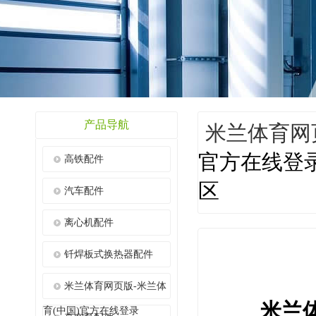
产品导航
米兰体育网
官方在线登录
高铁配件
区
汽车配件
离心机配件
钎焊板式换热器配件
米兰体育网页版-米兰体
米兰
育(中国)官方在线登录