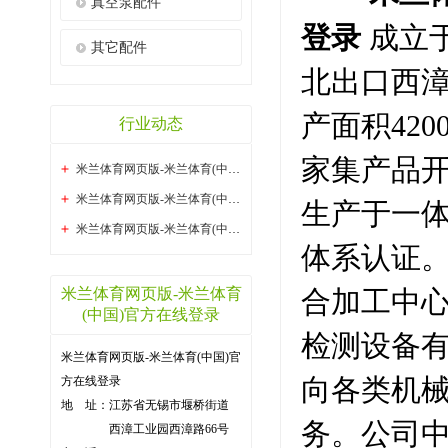
真空泵配件
登录
成立于
其它配件
北出口西漳
产面积42
行业动态
家集产品
米兰体育网页版-米兰体育(中国)官方在线登录 成立于2005年3月，座落于沪宁...
米兰体育网页版-米兰体育(中国)官方在线登录 成立于2005年3月，座落于沪宁...
生产于一体
米兰体育网页版-米兰体育(中国)官方在线登录 成立于2005年3月，座落于沪宁...
体系认证
米兰体育网页版-米兰体育
合加工中
(中国)官方在线登录
检测设备
米兰体育网页版-米兰体育(中国)官
向各类机
方在线登录
地 址：江苏省无锡市堰桥街道
务。公司中
西漳工业园西漳路66号