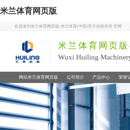
米兰体育网页版
欢迎来到米兰体育网页版-米兰体育(中国)官方在线登录 官网
米兰体育网页版
Wuxi Huiling Machinery
网站米兰体育网页版
公司简介
产品中心
荣誉