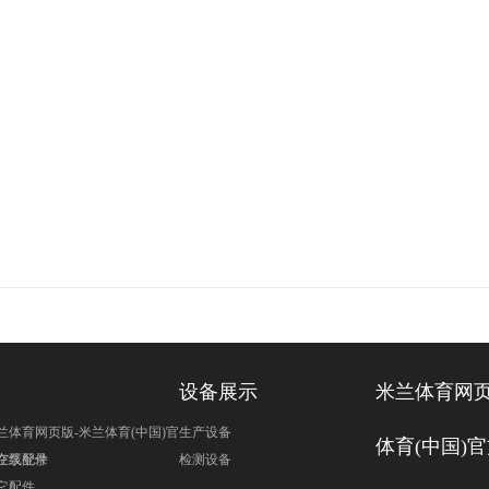
设备展示
米兰体育网页
兰体育网页版-米兰体育(中国)官
生产设备
体育(中国)
在线登录
空泵配件
检测设备
它配件