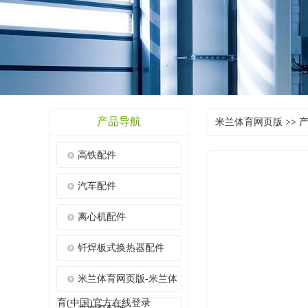
产品导航
米兰体育网页版
>>
高铁配件
汽车配件
离心机配件
钎焊板式换热器配件
米兰体育网页版-米兰体
育(中国)官方在线登录