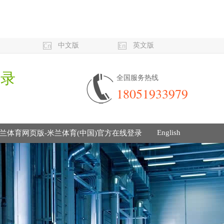
中文版
英文版
登录
全国服务热线
18051933979
English
兰体育网页版-米兰体育(中国)官方在线登录