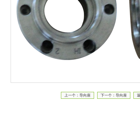
上一个：导向座
下一个：导向座