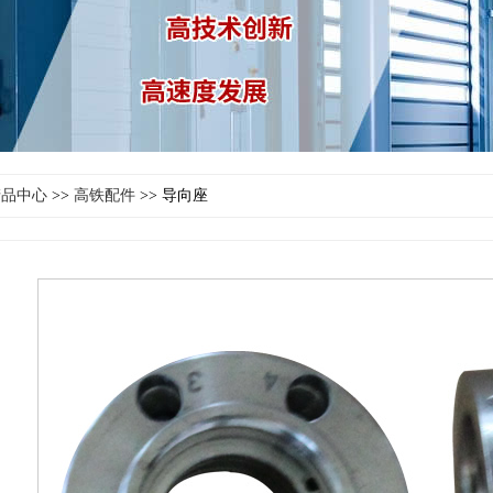
产品中心
>>
高铁配件
>> 导向座