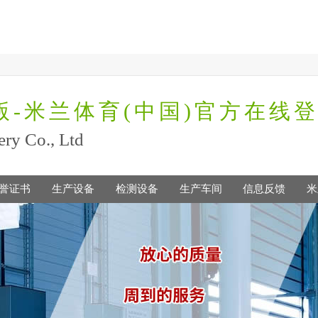
-米兰体育(中国)官方在线
ry Co., Ltd
誉证书
生产设备
检测设备
生产车间
信息反馈
米