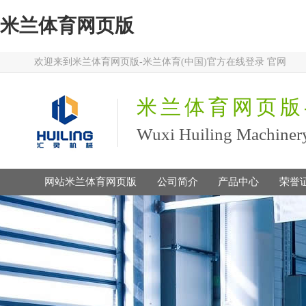
米兰体育网页版
欢迎来到米兰体育网页版-米兰体育(中国)官方在线登录 官网
米兰体育网页版
Wuxi Huiling Machinery
网站米兰体育网页版
公司简介
产品中心
荣誉