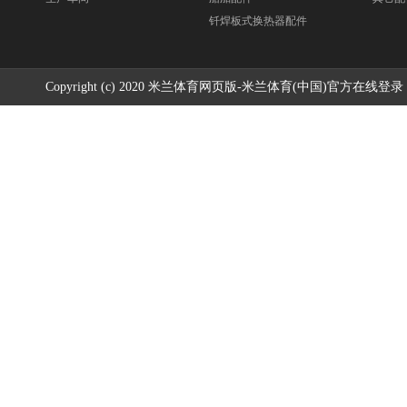
钎焊板式换热器配件
Copyright (c) 2020 米兰体育网页版-米兰体育(中国)官方在线登录 All R